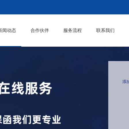
新闻动态
合作伙伴
服务流程
联系我们
行业知识
行业动态
>
>
>
>
>
>
>
>
>
>
>