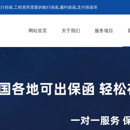
行担保,工程类所需要的银行保函,履约保函,支付保函等
网站首页
关于我们
服务项目
履约保函
支付担保保函
预付款保函
招投标保函
农民工工资保函
解封担保
诉前财产保全担保
诉中财产保全担保
继续执行担保