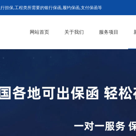
行担保,工程类所需要的银行保函,履约保函,支付保函等
网站首页
关于我们
服务项目
履约保函
支付担保保函
预付款保函
招投标保函
农民工工资保函
解封担保
诉前财产保全担保
诉中财产保全担保
继续执行担保