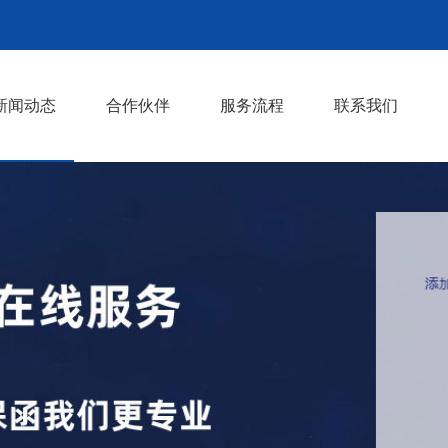
新闻动态
合作伙伴
服务流程
联系我们
行业知识
行业动态
>
>
>
>
>
>
>
>
>
>
>