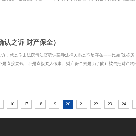
确认之诉 财产保全）
诉，就是你去法院请法官确认某种法律关系是不是存在——比如“这栋房子
，不是直接要钱、不是直接要人做事。财产保全则是为了防止被告把财产
5
16
17
18
19
20
21
22
23
24