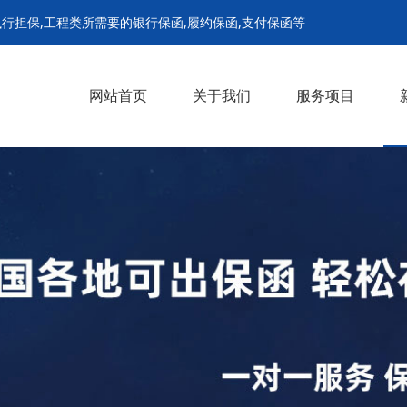
行担保,工程类所需要的银行保函,履约保函,支付保函等
网站首页
关于我们
服务项目
履约保函
支付担保保函
预付款保函
招投标保函
农民工工资保函
解封担保
诉前财产保全担保
诉中财产保全担保
继续执行担保