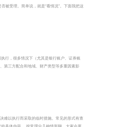
是否被受理。简单说，就是“看情况”。下面我把这
织执行，很多情况下（尤其是银行账户、证券账
行、第三方配合和地域、财产类型等多重因素影
判决难以执行而采取的临时措施。常见的形式有查
的具体内容。 按常理分几种情形聊，大家会更