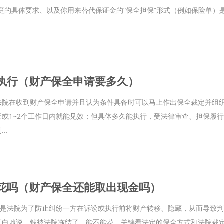
庭的具体要求、以及你用来替代保证金的“保全担保”形式（例如保险单）
执行（财产保全申请要多久）
法院在收到财产保全申请并且认为条件具备时可以马上作出保全裁定并组
天或1~2个工作日内就能见效；但具体多久能执行，受法律审查、担保履
..
花吗（财产保全还能取出现金吗）
全”是法院为了防止纠纷一方在诉讼或执行前将财产转移、隐藏，从而导致
直白地说，钱被法院冻结了，能不能花，关键看法定的保全方式和法院裁定