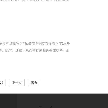
是不是我的？”“这笔债务到底有没有？”它本身
转移、隐匿、毁损，从而使将来胜诉变成空谈。那
25
下一页
末页