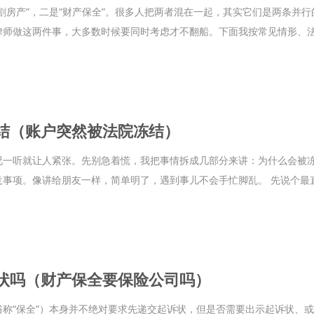
割房产”，二是“财产保全”。很多人把两者混在一起，其实它们是两条并
律师做这两件事，大多数时候要同时考虑才不翻船。下面我按常见情形、
结（账户突然被法院冻结）
况一听就让人紧张。先别急着慌，我把事情拆成几部分来讲：为什么会被
意事项。像讲给朋友一样，简单明了，遇到事儿不会手忙脚乱。 先说个最
状吗（财产保全要保险公司吗）
俗称“保全”）本身并不绝对要求先递交起诉状，但是否需要出示起诉状、