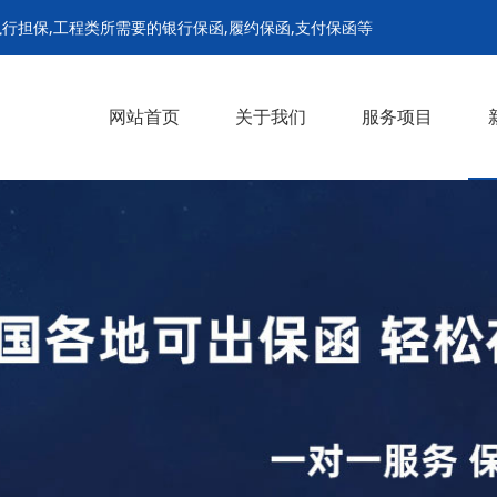
行担保,工程类所需要的银行保函,履约保函,支付保函等
网站首页
关于我们
服务项目
履约保函
支付担保保函
预付款保函
招投标保函
农民工工资保函
解封担保
诉前财产保全担保
诉中财产保全担保
继续执行担保