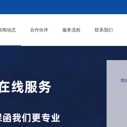
新闻动态
合作伙伴
服务流程
联系我们
行业知识
行业动态
>
>
>
>
>
>
>
>
>
>
>